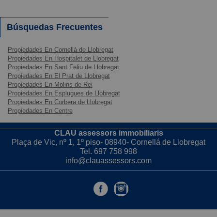
Búsquedas Frecuentes
Propiedades En Cornellà de Llobregat
Propiedades En Hospitalet de Llobregat
Propiedades En Sant Feliu de Llobregat
Propiedades En El Prat de Llobregat
Propiedades En Molins de Rei
Propiedades En Esplugues de Llobregat
Propiedades En Corbera de Llobregat
Propiedades En Centre
CLAU assessors immobiliaris
Plaça de Vic, nº 1, 1º piso- 08940- Cornellá de Llobregat
Tel.
697 758 998
info@clauassessors.com